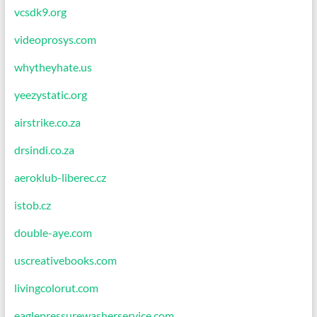
vcsdk9.org
videoprosys.com
whytheyhate.us
yeezystatic.org
airstrike.co.za
drsindi.co.za
aeroklub-liberec.cz
istob.cz
double-aye.com
uscreativebooks.com
livingcolorut.com
eaglepressurewasherservice.com