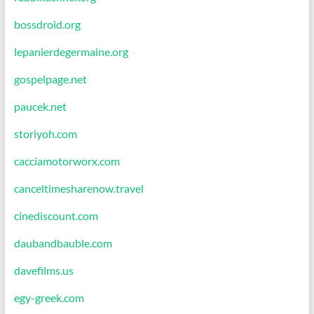
bossdroid.org
lepanierdegermaine.org
gospelpage.net
paucek.net
storiyoh.com
cacciamotorworx.com
canceltimesharenow.travel
cinediscount.com
daubandbauble.com
davefilms.us
egy-greek.com