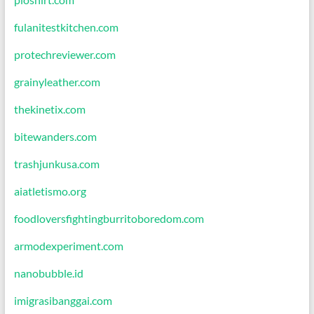
fulanitestkitchen.com
protechreviewer.com
grainyleather.com
thekinetix.com
bitewanders.com
trashjunkusa.com
aiatletismo.org
foodloversfightingburritoboredom.com
armodexperiment.com
nanobubble.id
imigrasibanggai.com