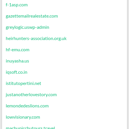
f-1asp.com
gazettemailrealestate.com
greylogic.uswp-admin
heirhunters-association.org.uk
hf-emu.com
inuyasha.us
iqsoft.co.in
istitutopertini.net
justanotherlovestory.com
lemondedeslions.com
lowvisionary.com
machupicchutours.travel