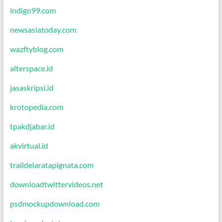
indigo99.com
newsasiatoday.com
wazftyblog.com
alterspace.id
jasaskripsi.id
krotopedia.com
tpakdjabar.id
akvirtual.id
traildelaratapignata.com
downloadtwittervideos.net
psdmockupdownload.com