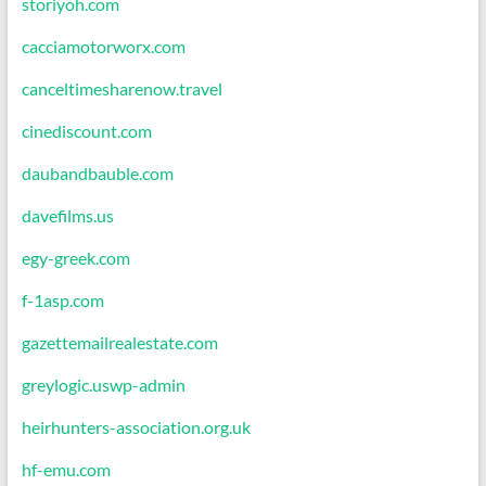
storiyoh.com
cacciamotorworx.com
canceltimesharenow.travel
cinediscount.com
daubandbauble.com
davefilms.us
egy-greek.com
f-1asp.com
gazettemailrealestate.com
greylogic.uswp-admin
heirhunters-association.org.uk
hf-emu.com