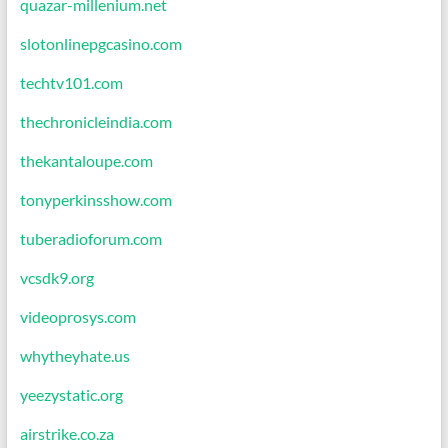
quazar-millenium.net
slotonlinepgcasino.com
techtv101.com
thechronicleindia.com
thekantaloupe.com
tonyperkinsshow.com
tuberadioforum.com
vcsdk9.org
videoprosys.com
whytheyhate.us
yeezystatic.org
airstrike.co.za