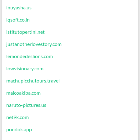
inuyasha.us
iqsoft.co.in
istitutopertini.net
justanotherlovestory.com
lemondedeslions.com
lowvisionary.com
machupicchutours.travel
maicoakiba.com
naruto-pictures.us
net9k.com
pondok.app