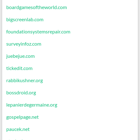
boardgamesoftheworld.com
bigscreenlab.com
foundationsystemsrepair.com
surveyinfoz.com
juebejue.com
tickedit.com
rabbikushner.org
bossdroid.org
lepanierdegermaine.org
gospelpage.net
paucek.net