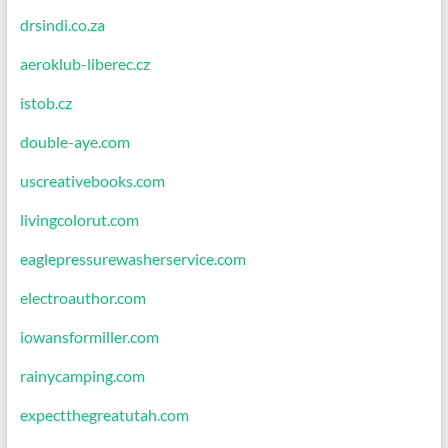
drsindi.co.za
aeroklub-liberec.cz
istob.cz
double-aye.com
uscreativebooks.com
livingcolorut.com
eaglepressurewasherservice.com
electroauthor.com
iowansformiller.com
rainycamping.com
expectthegreatutah.com