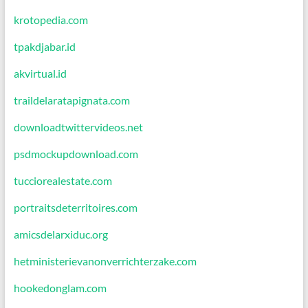
krotopedia.com
tpakdjabar.id
akvirtual.id
traildelaratapignata.com
downloadtwittervideos.net
psdmockupdownload.com
tucciorealestate.com
portraitsdeterritoires.com
amicsdelarxiduc.org
hetministerievanonverrichterzake.com
hookedonglam.com